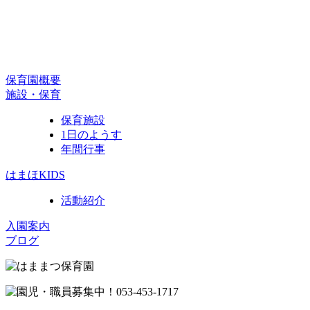
保育園概要
施設・保育
保育施設
1日のようす
年間行事
はまほKIDS
活動紹介
入園案内
ブログ