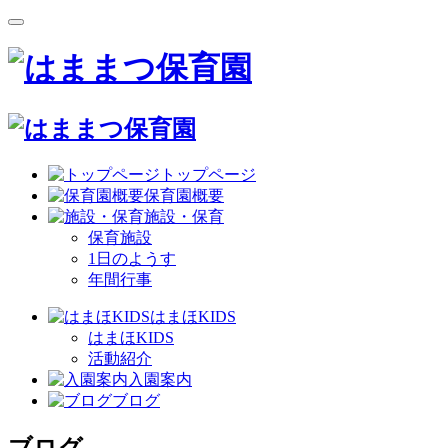
トップページ
保育園概要
施設・保育
保育施設
1日のようす
年間行事
はまほKIDS
はまほKIDS
活動紹介
入園案内
ブログ
ブログ