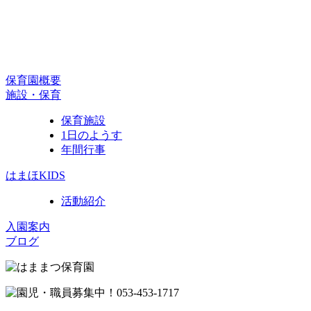
保育園概要
施設・保育
保育施設
1日のようす
年間行事
はまほKIDS
活動紹介
入園案内
ブログ