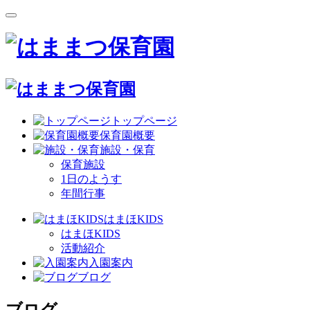
トップページ
保育園概要
施設・保育
保育施設
1日のようす
年間行事
はまほKIDS
はまほKIDS
活動紹介
入園案内
ブログ
ブログ