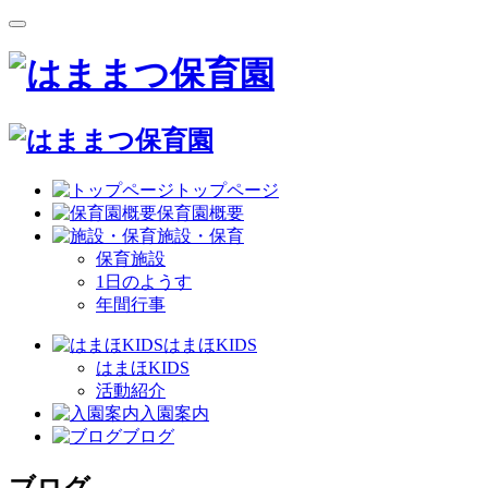
トップページ
保育園概要
施設・保育
保育施設
1日のようす
年間行事
はまほKIDS
はまほKIDS
活動紹介
入園案内
ブログ
ブログ