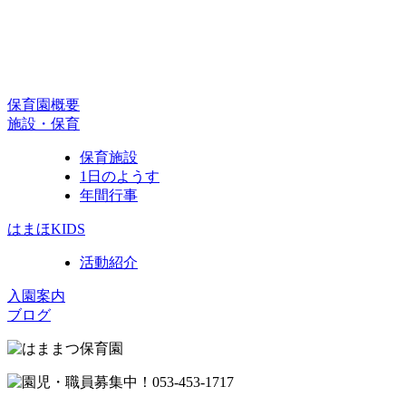
保育園概要
施設・保育
保育施設
1日のようす
年間行事
はまほKIDS
活動紹介
入園案内
ブログ