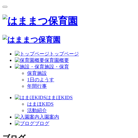
トップページ
保育園概要
施設・保育
保育施設
1日のようす
年間行事
はまほKIDS
はまほKIDS
活動紹介
入園案内
ブログ
ブログ