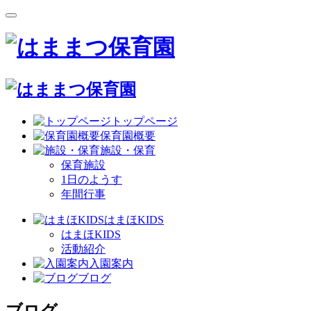
トップページ
保育園概要
施設・保育
保育施設
1日のようす
年間行事
はまほKIDS
はまほKIDS
活動紹介
入園案内
ブログ
ブログ