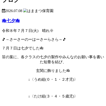
2026.07.08
🎋七夕🎋
令和８年７月７日(火) 晴れ🌞
🎵～さーさーのーはーさーらさら～🎵
７月７日は七夕でした🎋
笹の葉に、各クラスの七夕の製作やみんなのお願い事を書い
た短冊を結び、
玄関に飾りました🎋
↓〈うめ組(０・１・２才児)〉
↓〈たけ組(３・４・５歳児)〉