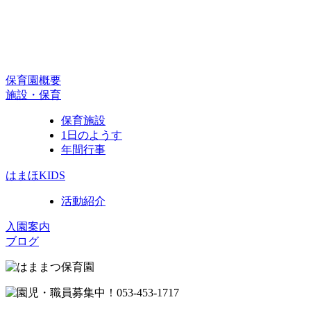
保育園概要
施設・保育
保育施設
1日のようす
年間行事
はまほKIDS
活動紹介
入園案内
ブログ