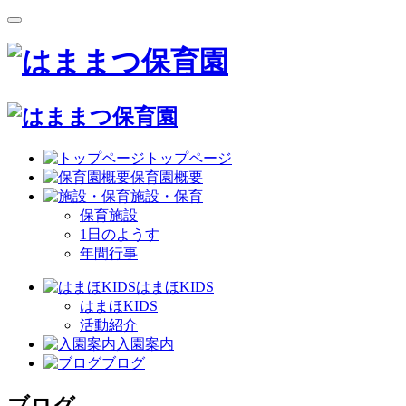
トップページ
保育園概要
施設・保育
保育施設
1日のようす
年間行事
はまほKIDS
はまほKIDS
活動紹介
入園案内
ブログ
ブログ