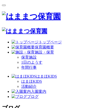
トップページ
保育園概要
施設・保育
保育施設
1日のようす
年間行事
はまほKIDS
はまほKIDS
活動紹介
入園案内
ブログ
ブログ