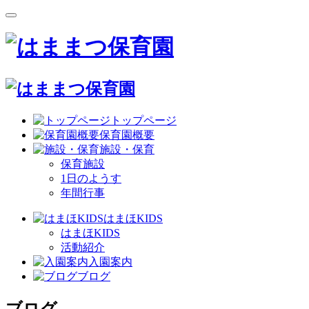
トップページ
保育園概要
施設・保育
保育施設
1日のようす
年間行事
はまほKIDS
はまほKIDS
活動紹介
入園案内
ブログ
ブログ