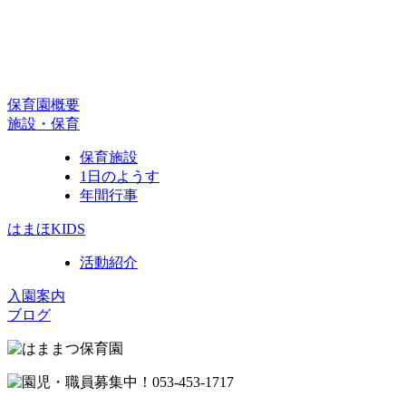
保育園概要
施設・保育
保育施設
1日のようす
年間行事
はまほKIDS
活動紹介
入園案内
ブログ