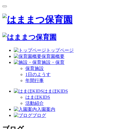
トップページ
保育園概要
施設・保育
保育施設
1日のようす
年間行事
はまほKIDS
はまほKIDS
活動紹介
入園案内
ブログ
ブログ