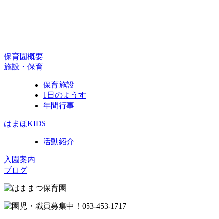
保育園概要
施設・保育
保育施設
1日のようす
年間行事
はまほKIDS
活動紹介
入園案内
ブログ