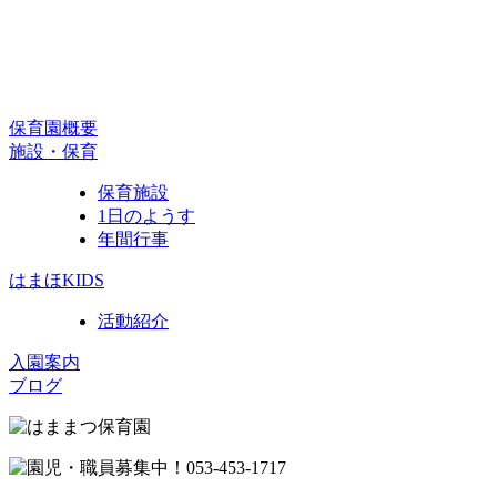
保育園概要
施設・保育
保育施設
1日のようす
年間行事
はまほKIDS
活動紹介
入園案内
ブログ