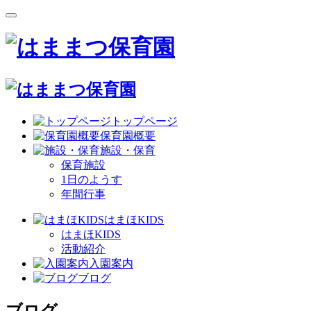
トップページ
保育園概要
施設・保育
保育施設
1日のようす
年間行事
はまほKIDS
はまほKIDS
活動紹介
入園案内
ブログ
ブログ