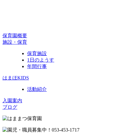
保育園概要
施設・保育
保育施設
1日のようす
年間行事
はまほKIDS
活動紹介
入園案内
ブログ