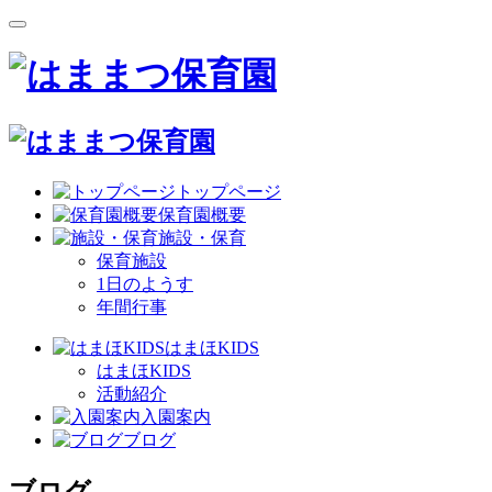
トップページ
保育園概要
施設・保育
保育施設
1日のようす
年間行事
はまほKIDS
はまほKIDS
活動紹介
入園案内
ブログ
ブログ