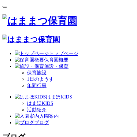
トップページ
保育園概要
施設・保育
保育施設
1日のようす
年間行事
はまほKIDS
はまほKIDS
活動紹介
入園案内
ブログ
ブログ