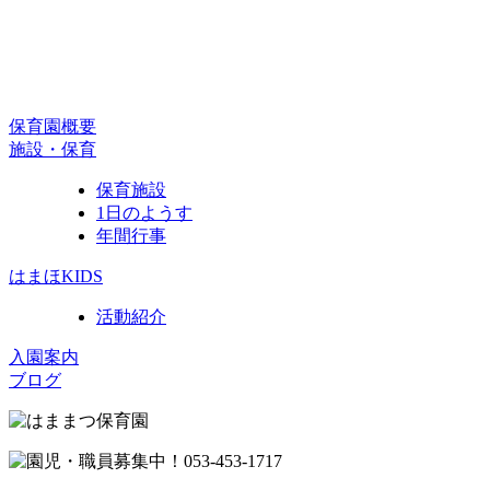
保育園概要
施設・保育
保育施設
1日のようす
年間行事
はまほKIDS
活動紹介
入園案内
ブログ