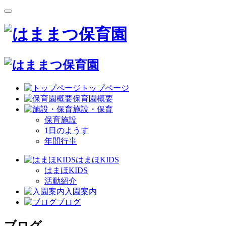
トップページ
保育園概要
施設・保育
保育施設
1日のようす
年間行事
はまほKIDS
はまほKIDS
活動紹介
入園案内
ブログ
ブログ