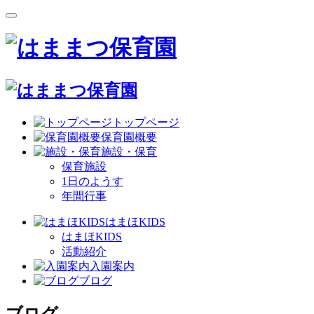
トップページ
保育園概要
施設・保育
保育施設
1日のようす
年間行事
はまほKIDS
はまほKIDS
活動紹介
入園案内
ブログ
ブログ