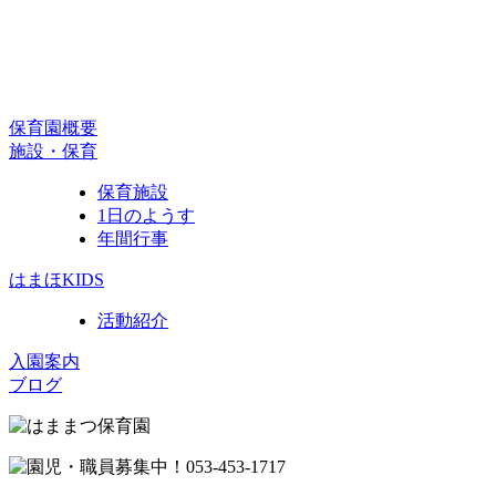
保育園概要
施設・保育
保育施設
1日のようす
年間行事
はまほKIDS
活動紹介
入園案内
ブログ