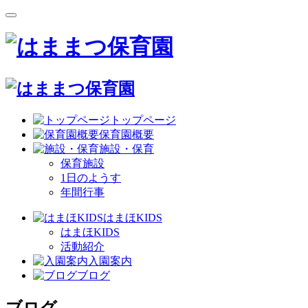
トップページ
保育園概要
施設・保育
保育施設
1日のようす
年間行事
はまほKIDS
はまほKIDS
活動紹介
入園案内
ブログ
ブログ