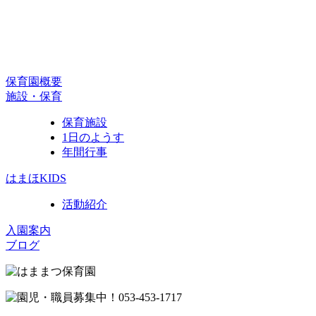
保育園概要
施設・保育
保育施設
1日のようす
年間行事
はまほKIDS
活動紹介
入園案内
ブログ