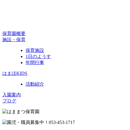
保育園概要
施設・保育
保育施設
1日のようす
年間行事
はまほKIDS
活動紹介
入園案内
ブログ