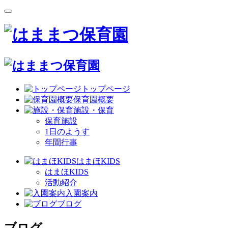
トップページ
保育園概要
施設・保育
保育施設
1日のようす
年間行事
はまほKIDS
はまほKIDS
活動紹介
入園案内
ブログ
ブログ