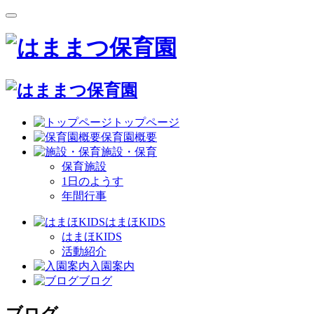
トップページ
保育園概要
施設・保育
保育施設
1日のようす
年間行事
はまほKIDS
はまほKIDS
活動紹介
入園案内
ブログ
ブログ