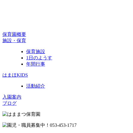
保育園概要
施設・保育
保育施設
1日のようす
年間行事
はまほKIDS
活動紹介
入園案内
ブログ