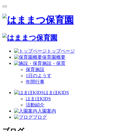
トップページ
保育園概要
施設・保育
保育施設
1日のようす
年間行事
はまほKIDS
はまほKIDS
活動紹介
入園案内
ブログ
ブログ