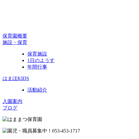
保育園概要
施設・保育
保育施設
1日のようす
年間行事
はまほKIDS
活動紹介
入園案内
ブログ