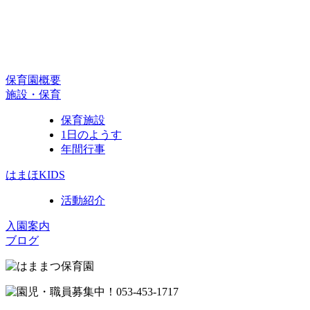
保育園概要
施設・保育
保育施設
1日のようす
年間行事
はまほKIDS
活動紹介
入園案内
ブログ