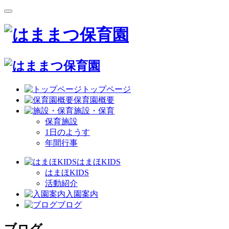
トップページ
保育園概要
施設・保育
保育施設
1日のようす
年間行事
はまほKIDS
はまほKIDS
活動紹介
入園案内
ブログ
ブログ