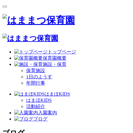
トップページ
保育園概要
施設・保育
保育施設
1日のようす
年間行事
はまほKIDS
はまほKIDS
活動紹介
入園案内
ブログ
ブログ