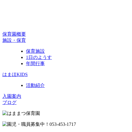
保育園概要
施設・保育
保育施設
1日のようす
年間行事
はまほKIDS
活動紹介
入園案内
ブログ