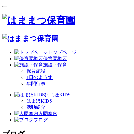
トップページ
保育園概要
施設・保育
保育施設
1日のようす
年間行事
はまほKIDS
はまほKIDS
活動紹介
入園案内
ブログ
ブログ