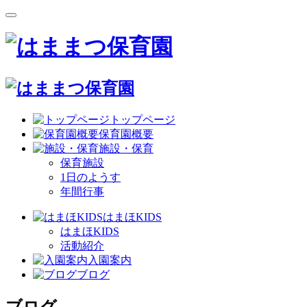
トップページ
保育園概要
施設・保育
保育施設
1日のようす
年間行事
はまほKIDS
はまほKIDS
活動紹介
入園案内
ブログ
ブログ