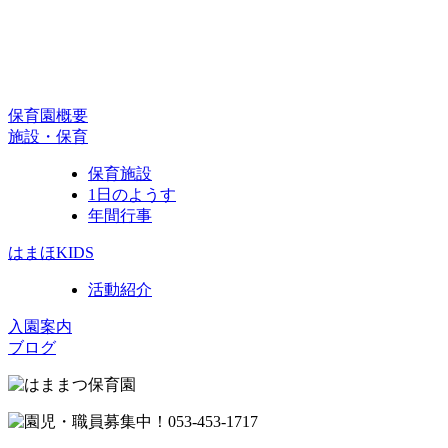
保育園概要
施設・保育
保育施設
1日のようす
年間行事
はまほKIDS
活動紹介
入園案内
ブログ