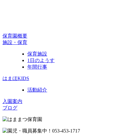
保育園概要
施設・保育
保育施設
1日のようす
年間行事
はまほKIDS
活動紹介
入園案内
ブログ