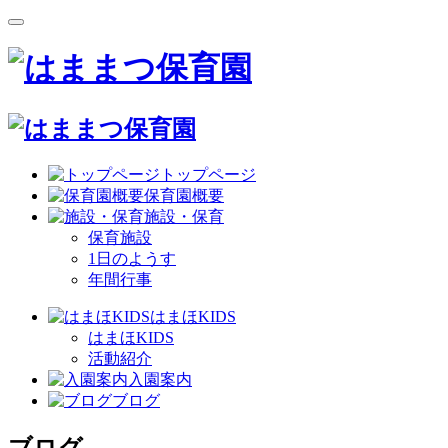
トップページ
保育園概要
施設・保育
保育施設
1日のようす
年間行事
はまほKIDS
はまほKIDS
活動紹介
入園案内
ブログ
ブログ