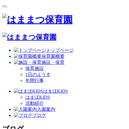
トップページ
保育園概要
施設・保育
保育施設
1日のようす
年間行事
はまほKIDS
はまほKIDS
活動紹介
入園案内
ブログ
ブログ