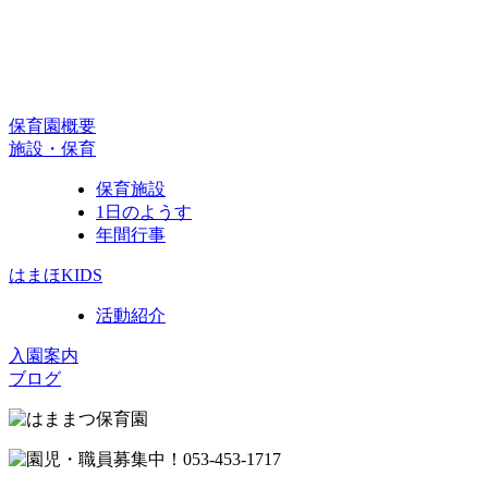
保育園概要
施設・保育
保育施設
1日のようす
年間行事
はまほKIDS
活動紹介
入園案内
ブログ