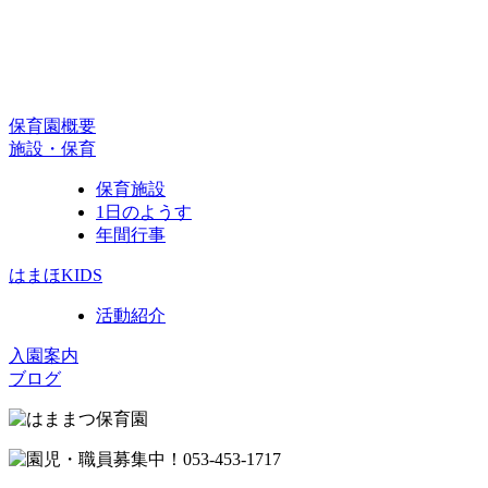
保育園概要
施設・保育
保育施設
1日のようす
年間行事
はまほKIDS
活動紹介
入園案内
ブログ