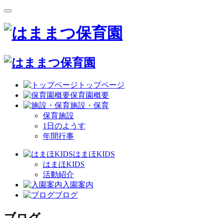
トップページ
保育園概要
施設・保育
保育施設
1日のようす
年間行事
はまほKIDS
はまほKIDS
活動紹介
入園案内
ブログ
ブログ