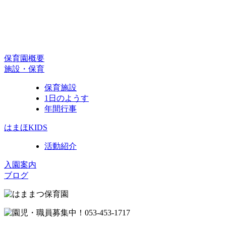
保育園概要
施設・保育
保育施設
1日のようす
年間行事
はまほKIDS
活動紹介
入園案内
ブログ