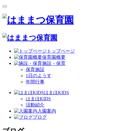
トップページ
保育園概要
施設・保育
保育施設
1日のようす
年間行事
はまほKIDS
はまほKIDS
活動紹介
入園案内
ブログ
ブログ