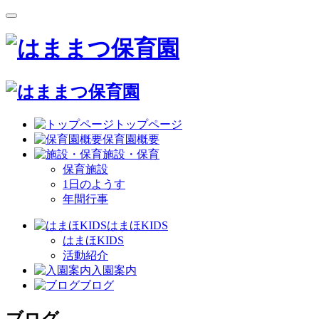
トップページ
保育園概要
施設・保育
保育施設
1日のようす
年間行事
はまほKIDS
はまほKIDS
活動紹介
入園案内
ブログ
ブログ