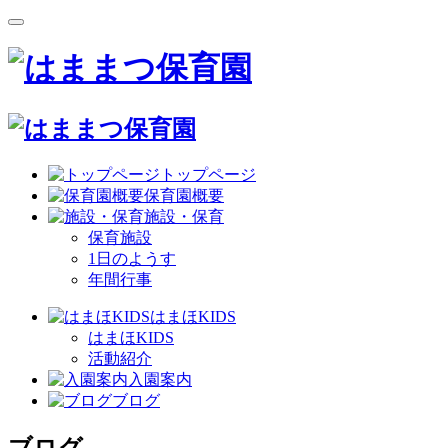
トップページ
保育園概要
施設・保育
保育施設
1日のようす
年間行事
はまほKIDS
はまほKIDS
活動紹介
入園案内
ブログ
ブログ