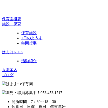
保育園概要
施設・保育
保育施設
1日のようす
年間行事
はまほKIDS
活動紹介
入園案内
ブログ
開所時間：7：30～18：30
休園日：日曜、祝日、年末年始