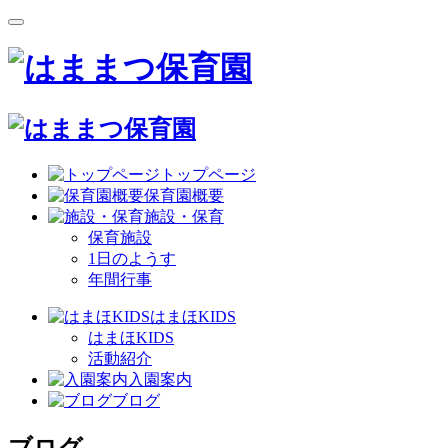
トップページ
保育園概要
施設・保育
保育施設
1日のようす
年間行事
はまほKIDS
はまほKIDS
活動紹介
入園案内
ブログ
ブログ