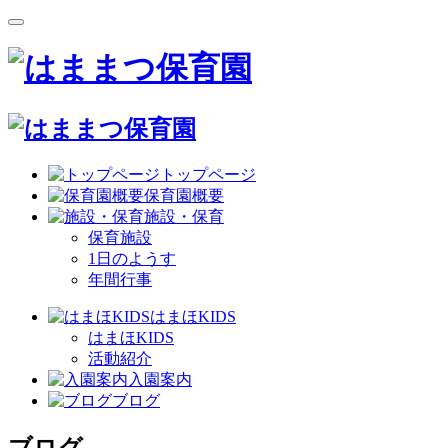
トップページ
保育園概要
施設・保育
保育施設
1日のようす
年間行事
はまほKIDS
はまほKIDS
活動紹介
入園案内
ブログ
ブログ