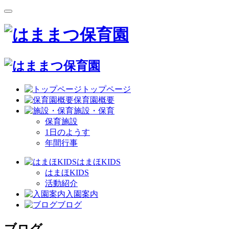
トップページ
保育園概要
施設・保育
保育施設
1日のようす
年間行事
はまほKIDS
はまほKIDS
活動紹介
入園案内
ブログ
ブログ