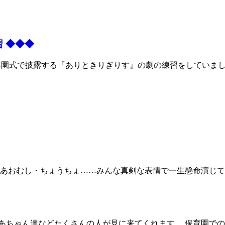
習 ◆◆◆
は、卒園式で披露する『ありときりぎりす』の劇の練習をしていま
・あおむし・ちょうちょ……みんな真剣な表情で一生懸命演じて
あちゃん達などたくさんの人が見に来てくれます。 保育園での